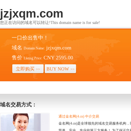
jzjxqm.com
您正在访问的域名可以转让!This domain name is for sale!
一口价出售中！
域名
jzjxqm.com
Domain Name:
售价
CNY 2595.00
Listing Price:
立即购买
BUY NOW
>>
>>
域名交易方式：
通过金名网(4.cn) 中介交易
金名网(4.cn)是全球领先的域名交易服务机
简单、安全、专业的第三方服务！ 为了保证交