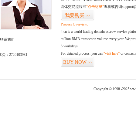
具体交易流程可
“点击这里”
查看或咨询support@
我要购买
>>
Process Overview:
4.cn is a world leading domain escrow service plat
million RMB transaction volume every year. We promi
联系我们
5 workdays.
For detailed process, you can
“visit here”
or contact
QQ：2726103981
BUY NOW
>>
Copyright © 1998 -2025 www